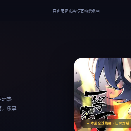
首页
电影
剧集
综艺
动漫
漫画
亚洲热
宴，乐享
✦ 本周全球热播 · 口碑炸裂