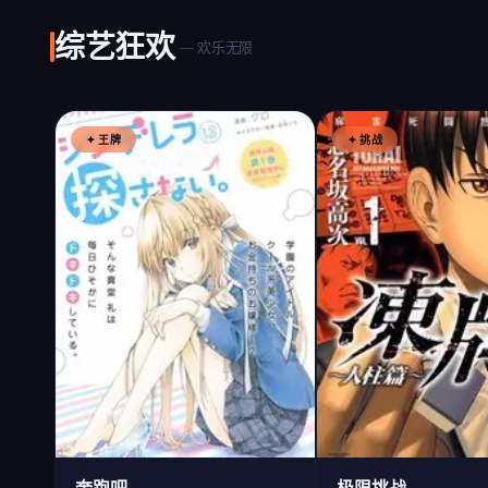
综艺狂欢
— 欢乐无限
✦ 王牌
✦ 挑战
奔跑吧
极限挑战