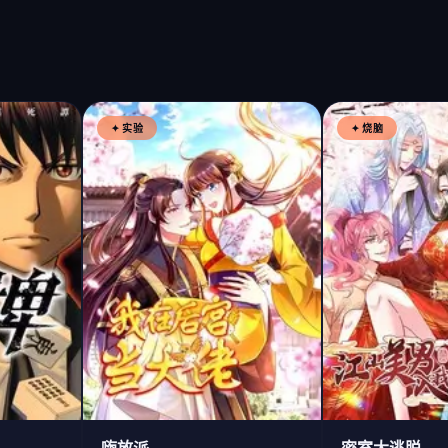
✦ 实验
✦ 烧脑
嗨放派
密室大逃脱