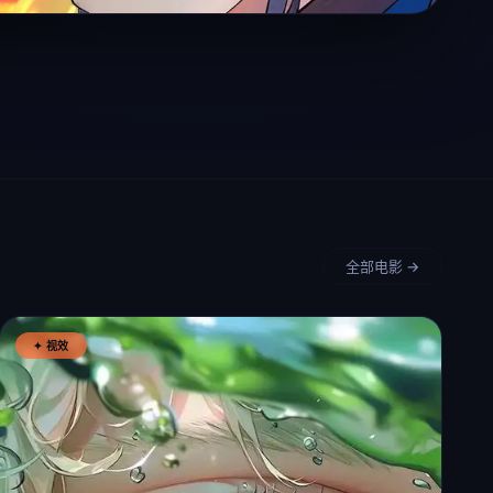
全部电影 →
✦ 视效