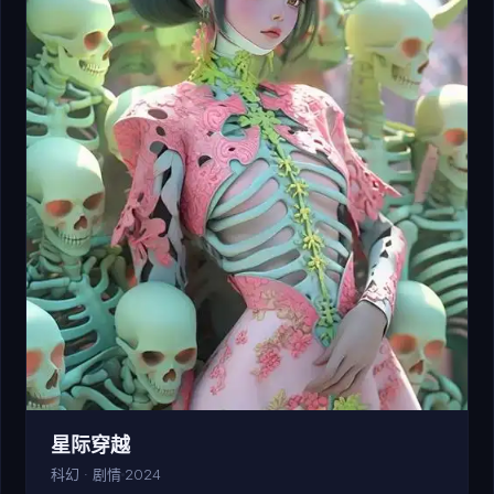
星际穿越
科幻 · 剧情
2024