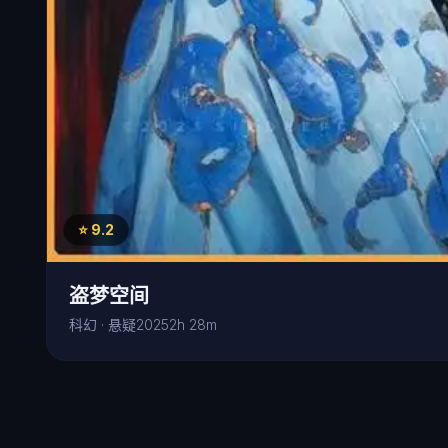
⭐ 9.2
盗梦空间
科幻 · 悬疑
2025
2h 28m