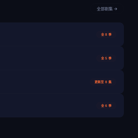
全部剧集 →
全 8 季
全 5 季
更新至 8 集
全 6 季